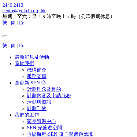
2440 2413
centre@yukchi.org.hk
星期二至六：早上 9 時至晚上 7 時（公眾假期休息）
繁
|
简
|
En
繁
|
简
|
En
最新消息及活動
關於我們
機構簡介
服務架構
童創新 SEN 命
計劃理念及目的
計劃內容及申請服務
活動與資訊
計劃刊物
我們的工作
家長資源中心
SEN 光藝遊空間
再續航程-SEN 孩子學習適應班