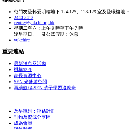
屯門友愛邨愛明樓地下 124-125、128-129 室及愛曦樓地下 1
2440 2413
centre@yukchi.org.hk
星期二至六：上午 9 時至下午 7 時
逢星期日、一及公眾假期：休息
yukchirc
重要連結
最新消息及活動
機構簡介
家長資源中心
SEN 光藝遊空間
再續航程-SEN 孩子學習適應班
及早識別：評估計劃
刊物及資源分享區
成為會員