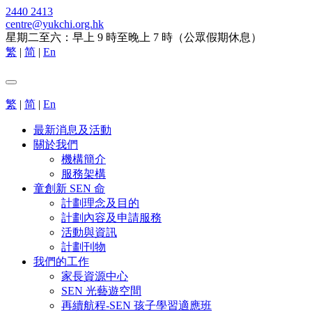
2440 2413
centre@yukchi.org.hk
星期二至六：早上 9 時至晚上 7 時（公眾假期休息）
繁
|
简
|
En
繁
|
简
|
En
最新消息及活動
關於我們
機構簡介
服務架構
童創新 SEN 命
計劃理念及目的
計劃內容及申請服務
活動與資訊
計劃刊物
我們的工作
家長資源中心
SEN 光藝遊空間
再續航程-SEN 孩子學習適應班