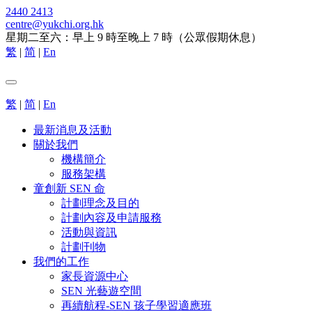
2440 2413
centre@yukchi.org.hk
星期二至六：早上 9 時至晚上 7 時（公眾假期休息）
繁
|
简
|
En
繁
|
简
|
En
最新消息及活動
關於我們
機構簡介
服務架構
童創新 SEN 命
計劃理念及目的
計劃內容及申請服務
活動與資訊
計劃刊物
我們的工作
家長資源中心
SEN 光藝遊空間
再續航程-SEN 孩子學習適應班