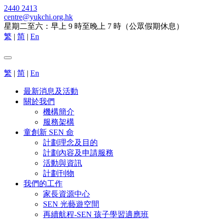
2440 2413
centre@yukchi.org.hk
星期二至六：早上 9 時至晚上 7 時（公眾假期休息）
繁
|
简
|
En
繁
|
简
|
En
最新消息及活動
關於我們
機構簡介
服務架構
童創新 SEN 命
計劃理念及目的
計劃內容及申請服務
活動與資訊
計劃刊物
我們的工作
家長資源中心
SEN 光藝遊空間
再續航程-SEN 孩子學習適應班